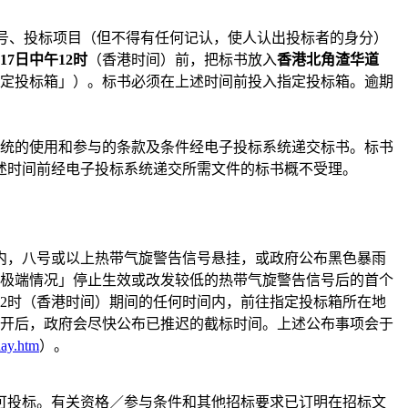
编号、投标项目（但不得有任何记认，使人认出投标者的身分）
月17日中午12时
（香港时间）前，把标书放入
香港北角渣华道
定投标箱」）。标书必须在上述时间前投入指定投标箱。逾期
统的使用和参与的条款及条件经电子投标系统递交标书。标书
述时间前经电子投标系统递交所需文件的标书概不受理。
间内，八号或以上热带气旋警告信号悬挂，或政府公布黑色暴雨
极端情况」停止生效或改发较低的热带气旋警告信号后的首个
12时（香港时间）期间的任何时间内，前往指定投标箱所在地
开后，政府会尽快公布已推迟的截标时间。上述公布事项会于
day.htm
）。
可投标。有关资格／参与条件和其他招标要求已订明在招标文