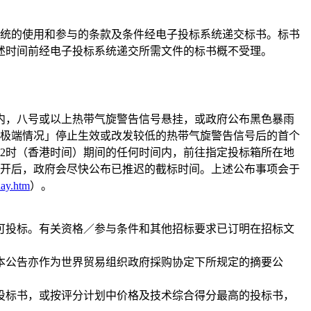
统的使用和参与的条款及条件经电子投标系统递交标书。标书
述时间前经电子投标系统递交所需文件的标书概不受理。
间内，八号或以上热带气旋警告信号悬挂，或政府公布黑色暴雨
极端情况」停止生效或改发较低的热带气旋警告信号后的首个
12时（香港时间）期间的任何时间内，前往指定投标箱所在地
开后，政府会尽快公布已推迟的截标时间。上述公布事项会于
day.htm
）。
可投标。有关资格／参与条件和其他招标要求已订明在招标文
本公告亦作为世界贸易组织政府採购协定下所规定的摘要公
投标书，或按评分计划中价格及技术综合得分最高的投标书，