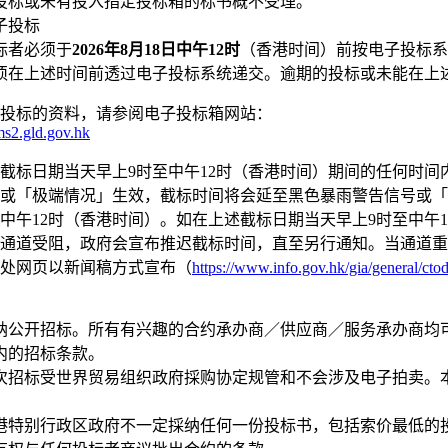
投标或未有投入指定投标箱的标书概不受理。
子投标
标者必须于
2026年8月18日中午12时
（香港时间）前按电子投标系
须在上述时间前透过电子投标系统递交。逾期的投标或未能在上
投标的资料，请参阅电子投标箱网站：
cms2.gld.gov.hk
截标日期当天早上9时至中午12时（香港时间）期间的任何时
或「极端情况」生效，截标时间将会延至黑色暴雨警告信号或「
中午12时（香港时间）。如在上述截标日期当天早上9时至中午
通道受阻，政府会宣布推迟截标时间，直至另行通知。当通道重
处网页以新闻稿方式宣布（
https://www.info.gov.hk/gia/general/cto
纳公开招标。所有有兴趣的合约承办商／供应商／服务承办商均
内的招标条款。
次招标受世界贸易组织政府採购协定规管和不会涉及电子拍卖。
。
港特别行政区政府不一定採纳任何一份投标书，包括索价最低的