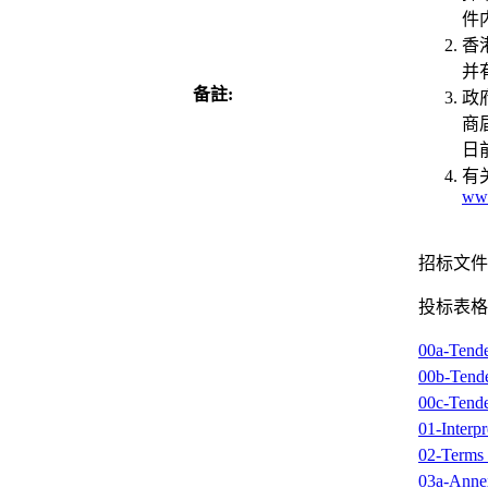
件
香
并
备註:
政
商
日
有
www
招标文件
投标表格
00a-Tend
00b-Tend
00c-Tend
01-Interp
02-Terms
03a-Anne