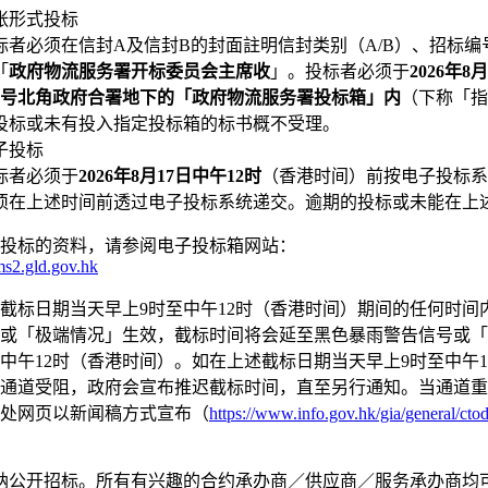
张形式投标
标者必须在信封A及信封B的封面註明信封类别（A/B）、招标
「
政府物流服务署开标委员会主席收
」。投标者必须于
2026年8
33号北角政府合署地下的「政府物流服务署投标箱」内
（下称「指
投标或未有投入指定投标箱的标书概不受理。
子投标
标者必须于
2026年8月17日中午12时
（香港时间）前按电子投标系
须在上述时间前透过电子投标系统递交。逾期的投标或未能在上
投标的资料，请参阅电子投标箱网站：
cms2.gld.gov.hk
截标日期当天早上9时至中午12时（香港时间）期间的任何时
或「极端情况」生效，截标时间将会延至黑色暴雨警告信号或「
中午12时（香港时间）。如在上述截标日期当天早上9时至中午
通道受阻，政府会宣布推迟截标时间，直至另行通知。当通道重
处网页以新闻稿方式宣布（
https://www.info.gov.hk/gia/general/cto
纳公开招标。所有有兴趣的合约承办商／供应商／服务承办商均