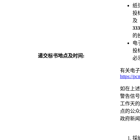
纸
投
及
3
的
电
投
递交标书地点及时间:
必
有关电子
https://p
如在上述
警告信号
工作天的
点的公众
政府新闻
採