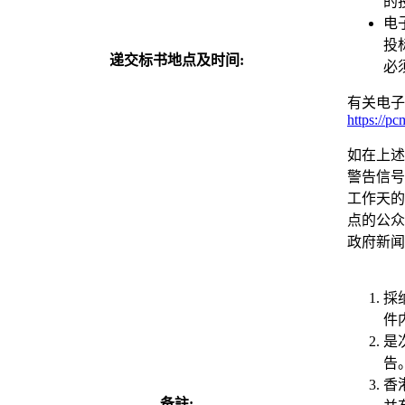
的
电
投
递交标书地点及时间:
必
有关电子
https://p
如在上述
警告信号
工作天的
点的公众
政府新闻
採
件
是
告
香
备註: