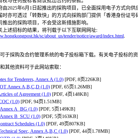
有权与任何投标者商议批出合约的条款。
府由2025年6月1日起推出的採购项目，已全面採用电子方式向
届时亦可透过「转数快」的方式向採购部门提供「香港身份证号码」或「转数快
前推出的採购项目，不会受这新措施影响。
关上述招标的结果，将刊载于以下互联网网址:
.hongkongpost.hk/sc/about_us/tender/notice/award/index.html
.
可于採购及合约管理系统的电子投标箱下载。有关电子投标的资
和其他资料可于此网站索取：
otes for Tenderers, Annex A (1.0)
[PDF, 8页226KB]
 COT Annex A,B,C,D (1.0)
[PDF, 65页1.26MB]
 Articles of Agreement (1.0)
[PDF, 4页148KB]
 COC (1.0)
[PDF, 94页1.51MB]
- Annex A_BG (1.0)
[PDF, 5页149KB]
- Annex B_SCU (1.0)
[PDF, 5页163KB]
ontract Schedules (1.0)
[PDF, 49页807KB]
 Technical Spec, Annex A,B,C (1.0)
[PDF, 44页1.78MB]