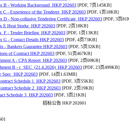
x B - Working Background_HKP 202603
[PDF, 7页145KB]
 C - Experience of the Tenderer_HKP 202603
[PDF, 1页18KB]
 D - Non-collusive Tendering Certificate_HKP 202603
[PDF, 3页81
x E Heat Storke_HKP 202603
[PDF, 2页18KB]
x_F - Tender Briefing_HKP 202603
[PDF, 1页13KB]
x G - Contact Details HKP 202603
[PDF, 4页73KB]
ix - Bankers Gaurantee HKP 202603
[PDF, 5页32KB]
ions of Contract HKP 202603
[PDF, 51页467KB]
chment A - CPA Report_HKP 202603
[PDF, 2页69KB]
chment B - c_SEC_(21.4.2026)_HKP 202603
[PDF, 23页499KB]
ce Spec_HKP 202603
[PDF, 14页1.63MB]
ontract Schedule 1_HKP 202603
[PDF, 3页55KB]
ontract Schedule 2_HKP 202603
[PDF, 2页19KB]
ract Schedule 3_HKP 202603
[PDF, 3页21KB]
招标公告 HKP 202601
601