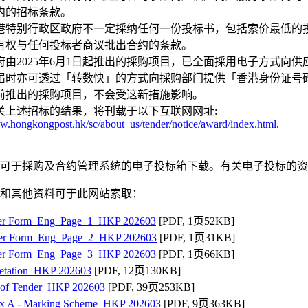
内的招标条款。
港特别行政区政府不一定採纳任何一份投标书，包括索价最低的
有权与任何投标者商议批出合约的条款。
府由2025年6月1日起推出的採购项目，已全面採用电子方式向
届时亦可透过「转数快」的方式向採购部门提供「香港身份证号码」或「转数快
前推出的採购项目，不会受这新措施影响。
关上述招标的结果，将刊载于以下互联网网址:
.hongkongpost.hk/sc/about_us/tender/notice/award/index.html
.
可于採购及合约管理系统的电子投标箱下载。有关电子投标的资
和其他资料可于此网站索取：
er Form_Eng_Page_1_HKP 202603
[PDF, 1页52KB]
er Form_Eng_Page_2_HKP 202603
[PDF, 1页31KB]
er Form_Eng_Page_3_HKP 202603
[PDF, 1页66KB]
retation_HKP 202603
[PDF, 12页130KB]
 of Tender_HKP 202603
[PDF, 39页253KB]
x A - Marking Scheme_HKP 202603
[PDF, 9页363KB]