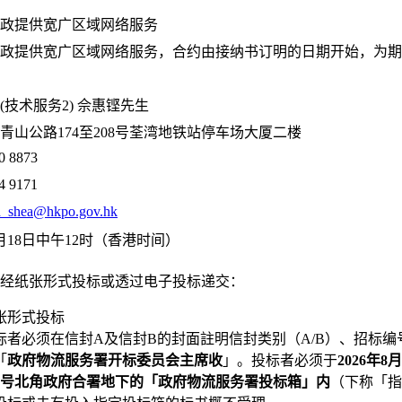
政提供宽广区域网络服务
政提供宽广区域网络服务，合约由接纳书订明的日期开始，为期
(技术服务2) 佘惠铿先生
青山公路174至208号荃湾地铁站停车场大厦二楼
0 8873
4 9171
_shea@hkpo.gov.hk
8月18日中午12时（香港时间）
经纸张形式投标或透过电子投标递交：
张形式投标
标者必须在信封A及信封B的封面註明信封类别（A/B）、招标
「
政府物流服务署开标委员会主席收
」。投标者必须于
2026年8
33号北角政府合署地下的「政府物流服务署投标箱」内
（下称「指