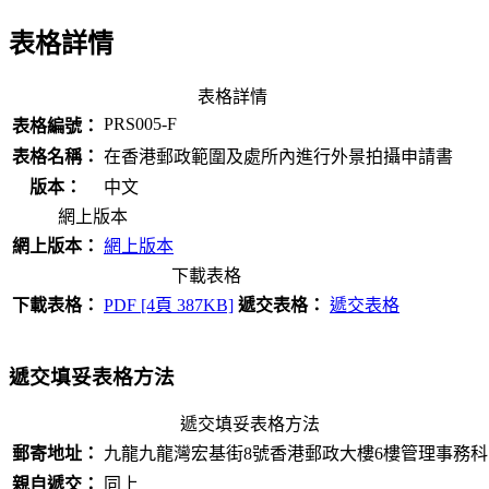
表格詳情
表格詳情
PRS005-F
表格編號：
表格名稱：
在香港郵政範圍及處所內進行外景拍攝申請書
版本：
中文
網上版本
網上版本：
網上版本
下載表格
下載表格：
PDF [4頁 387KB]
遞交表格：
遞交表格
遞交填妥表格方法
遞交填妥表格方法
郵寄地址：
九龍九龍灣宏基街8號香港郵政大樓6樓管理事務科
親自遞交：
同上