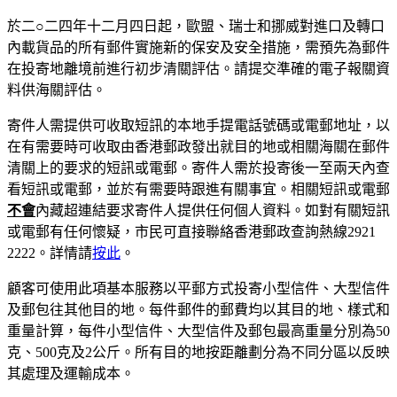
於二○二四年十二月四日起，歐盟、瑞士和挪威對進口及轉口
內載貨品的所有郵件實施新的保安及安全措施，需預先為郵件
在投寄地離境前進行初步清關評估。請提交準確的電子報關資
料供海關評估。
寄件人需提供可收取短訊的本地手提電話號碼或電郵地址，以
在有需要時可收取由香港郵政發出就目的地或相關海關在郵件
清關上的要求的短訊或電郵。寄件人需於投寄後一至兩天內查
看短訊或電郵，並於有需要時跟進有關事宜。相關短訊或電郵
不會
內藏超連結要求寄件人提供任何個人資料。如對有關短訊
或電郵有任何懷疑，市民可直接聯絡香港郵政查詢熱線2921
2222。詳情請
按此
。
顧客可使用此項基本服務以平郵方式投寄小型信件、大型信件
及郵包往其他目的地。每件郵件的郵費均以其目的地、樣式和
重量計算，每件小型信件、大型信件及郵包最高重量分別為50
克、500克及2公斤。所有目的地按距離劃分為不同分區以反映
其處理及運輸成本。