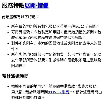
服務特點
展開/摺疊
此項服務有以下特點：
所有目的地均設有郵包服務。重量一般以2公斤為限。
可用繩捆紮，令包裝更加牢固，但繩結須易於解開。包
裝必須確保內載物品在運送途中能保持完整。
郵件不應附有非本港的回郵地址或夾附其他寄件人的郵
件。
所有郵件均須確保已付足夠郵費，若已付的郵資不足以
支付平郵所需的郵費，則派件時亦須收取不足之數以及
附加費。
預計派遞時間
根據不同目的地而定，請參閱香港郵政 "郵費及服務 –
第八部 : 預計派遞時間(
POS 15 附頁
)"。預計派遞時間由
截郵日期開始計算。