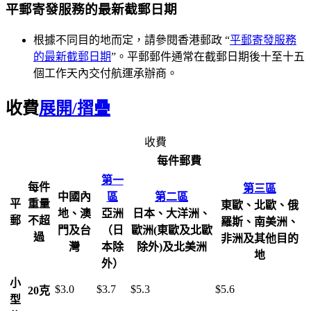
平郵寄發服務的最新截郵日期
根據不同目的地而定，請參閱香港郵政 “
平郵寄發服務
的最新截郵日期
”。平郵郵件通常在截郵日期後十至十五
個工作天內交付航運承辦商。
收費
展開/摺疊
收費
每件郵費
第一
每件
第三區
中國內
區
第二區
平
重量
東歐、北歐、俄
地、澳
亞洲
日本、大洋洲、
郵
不超
羅斯、南美洲、
門及台
（日
歐洲(東歐及北歐
過
非洲及其他目的
灣
本除
除外)及北美洲
地
外）
小
$3.0
$3.7
$5.3
$5.6
20克
型