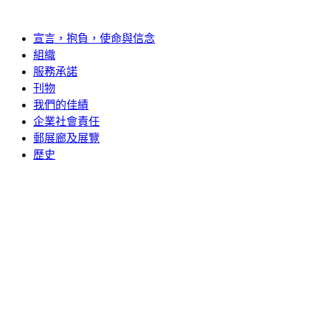
宣言，抱負，使命與信念
組織
服務承諾
刊物
我們的佳績
企業社會責任
郵展廊及展覽
歷史